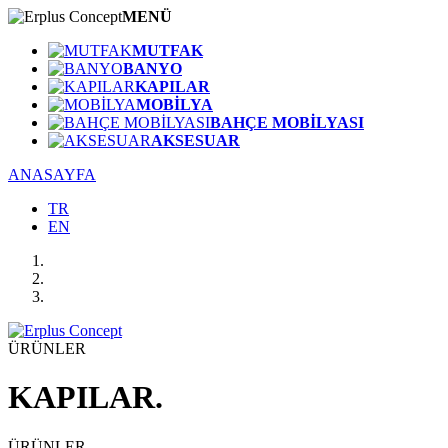
MENÜ
MUTFAK
BANYO
KAPILAR
MOBİLYA
BAHÇE MOBİLYASI
AKSESUAR
ANASAYFA
TR
EN
ÜRÜNLER
KAPILAR.
ÜRÜNLER